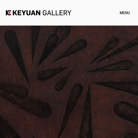
Artists
Exhibitions
Channel
News
Artworks
Shop