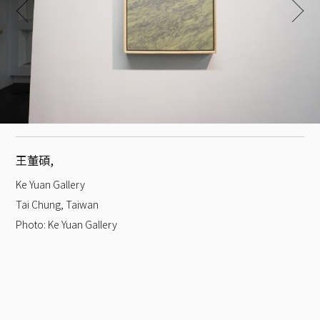
王董碩
,
Ke Yuan Gallery
Tai Chung, Taiwan
Photo:
Ke Yuan Gallery