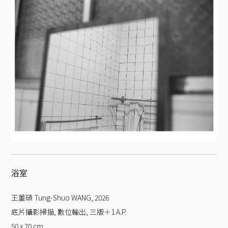
浴室
王董碩 Tung-Shuo WANG
,
2026
底片攝影掃描, 數位輸出, 三版＋1 A.P.
50 x 70
cm