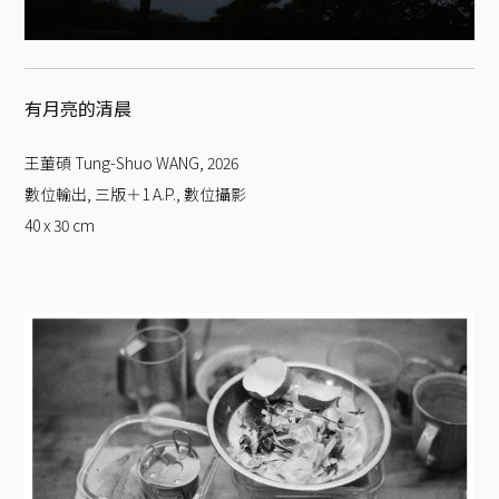
有月亮的清晨
王董碩 Tung-Shuo WANG
,
2026
數位輸出, 三版＋1 A.P., 數位攝影
40 x 30
cm