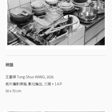
碗盤
王董碩 Tung-Shuo WANG
,
2026
底片攝影掃描, 數位輸出, 三版＋1 A.P.
50 x 70
cm