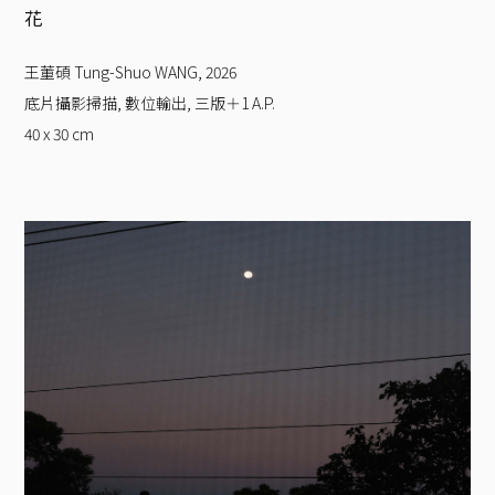
花
王董碩 Tung-Shuo WANG
,
2026
底片攝影掃描, 數位輸出, 三版＋1 A.P.
40 x 30
cm