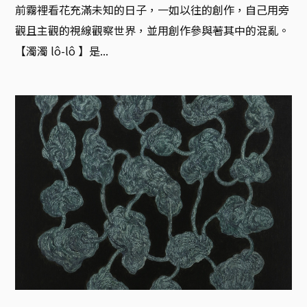
前霧裡看花充滿未知的日子，一如以往的創作，自己用旁
觀且主觀的視線觀察世界，並用創作參與著其中的混亂。

【濁濁‭ ‬‭‬lô-lô ‭】是...