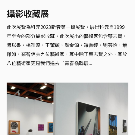
攝影收藏展
此次展覽為科元2023新春第一檔展覽，展出科元自1999
年至今的部分攝影收藏，此次展出的藝術家包含蔡志賢，
陳以書，楊雅淳，王董碩，顏金源，羅喬綾，劉芸怡，葉
佩如，羅智信共九位藝術家，其中除了蔡志賢之外，其於
八位藝術家更是我們過去「青春嶺聯展...