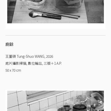
廚餘
王董碩 Tung-Shuo WANG
,
2026
底片攝影掃描, 數位輸出, 三版＋1 A.P.
50 x 70
cm