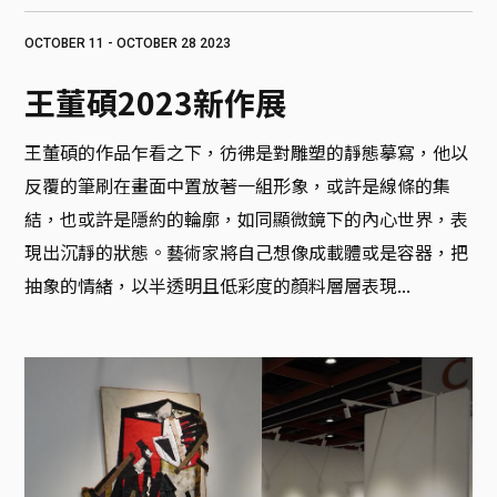
OCTOBER 11 - OCTOBER 28 2023
王董碩2023新作展
王董碩的作品乍看之下，彷彿是對雕塑的靜態摹寫，他以
反覆的筆刷在畫面中置放著一組形象，或許是線條的集
結，也或許是隱約的輪廓，如同顯微鏡下的內心世界，表
現出沉靜的狀態。藝術家將自己想像成載體或是容器，把
抽象的情緒，以半透明且低彩度的顏料層層表現...