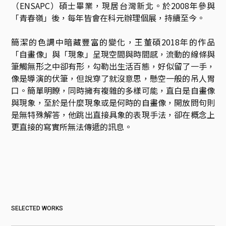
（ENSAPC）碩士畢業，現居台灣新北。於2008年參與
「青春嶺」後，每年皆會在科元辦理個展，持續至今。

簡潔的色調中暗藏豐富的變化，王董碩2018年的作品
「自畫像」與「現象」呈現空間與時間感，流動的線條與
筆觸無形之中卻有形，勾勒出生活百態，好似留了一手，
像是導演的伏筆，但說穿了就沒意思，懸空一般的吊人胃
口。簡單明瞭，同時擁有複雜的多樣可能，直白是自畫像
與現象，至於是什麼現象或是何時的自畫像，開放問句則
是無特殊解答，他跳出直接具象的表現手法，卻在概念上
SELECTED WORKS