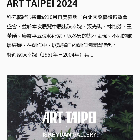
ART TAIPEI 2024
科元藝術很榮幸於10月再度參與「台北國際藝術博覽會」
盛會，並於本次展覽中展出陳幸婉、張光琪、林怡芬、王
董碩、廖震平五位藝術家，以各異的媒材表現、不同的旅
居經歷，在創作中，展現獨自的創作情懷與特色。

藝術家陳幸婉（1951年－2004年）其...