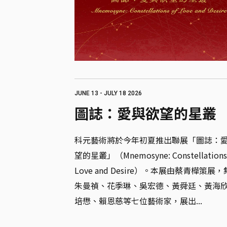
JUNE 13 - JULY 18 2026
圖誌：愛與欲望的星叢
科元藝術將於今年初夏推出聯展「圖誌：
望的星叢」（Mnemosyne: Constellations 
Love and Desire）。本展由蔡青樺策展
朱曼禎、花季琳、吳宏德、黃舜廷、黃海
培懋、賴恩慈等七位藝術家，展出...