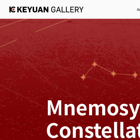
Ar
Mnemosy
Constella