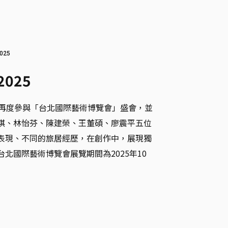
025
 2025
月再度參與「台北國際藝術博覽會」盛會，並
琪、林怡芬、陳建榮、王董碩、廖震平五位
表現、不同的旅居經歷，在創作中，展現獨
北國際藝術博覽會展覽期間為2025年10