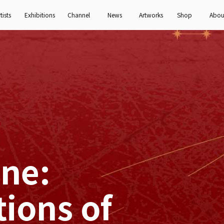
tists
Exhibitions
Channel
News
Artworks
Shop
Abou
ne:
tions of