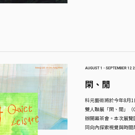
AUGUST 1 - SEPTEMBER 12 2
閑、閒
科元藝術將於今年8月1
雙人聯展「閑、閒」（Qui
辦開幕茶會。本次展覽
同向內探索視覺與時間厚