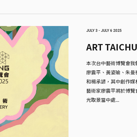
JULY 3 - JULY 6 2025
ART TAICH
本次台中藝術博覽會我
廖震平、黃姿瑜、朱曼
和楊承諺，其中創作媒
藝術家廖震平將於博覽
光取景當中處...