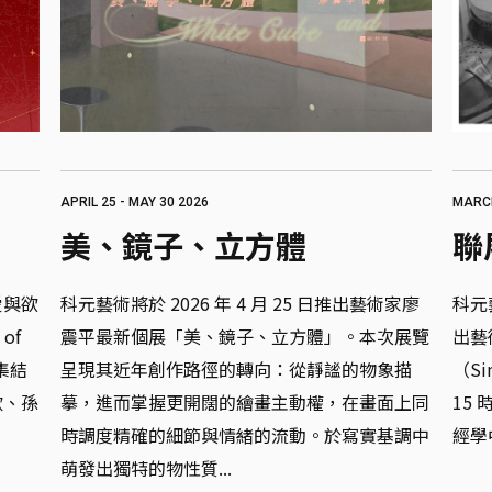
APRIL 25 - MAY 30 2026
MARCH
美、鏡子、立方體
聯
愛與欲
科元藝術將於 2026 年 4 月 25 日推出藝術家廖
科元藝
of 
震平最新個展「美、鏡子、立方體」。本次展覽
出藝
，集結
呈現其近年創作路徑的轉向：從靜謐的物象描
（Si
欣、孫
摹，進而掌握更開闊的繪畫主動權，在畫面上同
15
時調度精確的細節與情緒的流動。於寫實基調中
經學中
萌發出獨特的物性質...