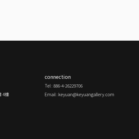
connection
Tel : 886-4-26229706
 4樓
Email : keyuan@keyuangallery.com