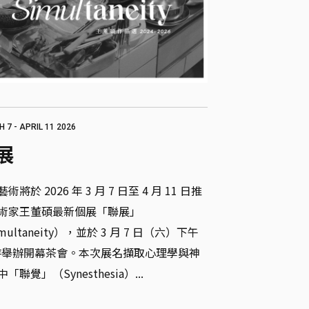
 7 - APRIL 11 2026
展
術將於 2026 年 3 月 7 日至 4 月 11 日推
術家王董碩最新個展「聯展」
multaneity），並於 3 月 7 日（六）下午 
 時舉辦開幕茶會。本次展名擷取心理學與神
「聯覺」（Synesthesia）...