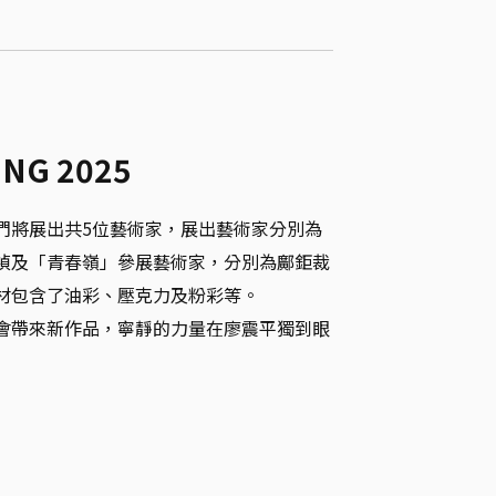
UNG 2025
們將展出共5位藝術家，展出藝術家分別為
禎及「青春嶺」參展藝術家，分別為鄺鉅裁
材包含了油彩、壓克力及粉彩等。

會帶來新作品，寧靜的力量在廖震平獨到眼