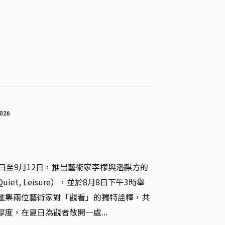
026
日至9月12日，推出藝術家李檬與潘麒方的
et, Leisure），並於8月8日下午3時舉
匯集兩位藝術家對「觀看」的獨特詮釋，共
度，在夏日為觀者敞開一處...