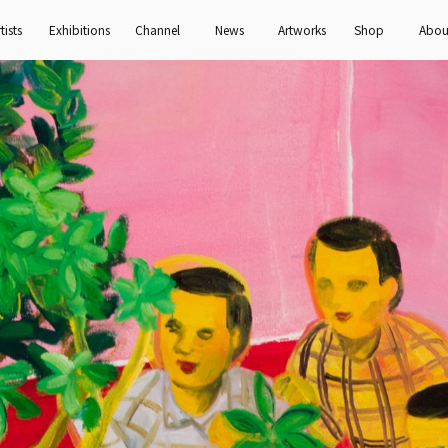
tists
Exhibitions
Channel
News
Artworks
Shop
Abou