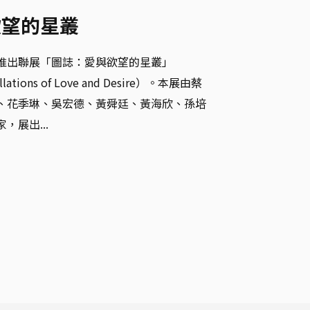
欲望的星叢
推出聯展「圖誌：愛與欲望的星叢」
llations of Love and Desire）。本展由蔡
、花季琳、吳宏德、黃舜廷、黃海欣、孫培
，展出...