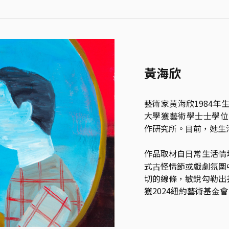
黃海欣
藝術家黃海欣1984年
⼤學獲藝術學⼠⼠學位
作研究所。⽬前，她⽣
作品取材⾃⽇常⽣活情
式古怪情節或戲劇氛圍
切的線條，敏銳勾勒出
獲2024紐約藝術基⾦會