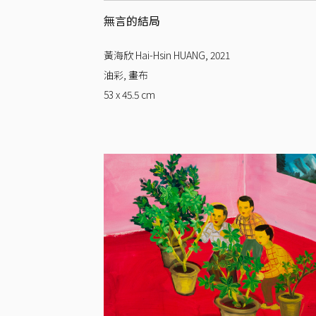
無言的結局
黃海欣 Hai-Hsin HUANG
,
2021
油彩, 畫布
53 x 45.5
cm