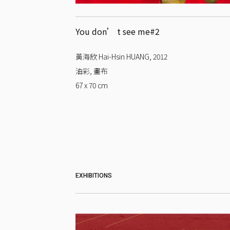
You don’ t see me#2
黃海欣 Hai-Hsin HUANG
,
2012
油彩, 畫布
67 x 70
cm
EXHIBITIONS