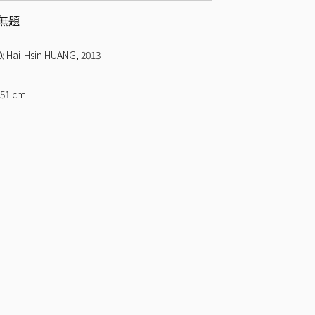
無題
Hai-Hsin HUANG
,
2013
 51
cm