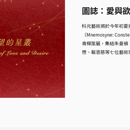
圖誌：愛與
科元藝術將於今年初夏
（Mnemosyne: Conste
青樺策展，集結朱曼禎
懋、賴恩慈等七位藝術家