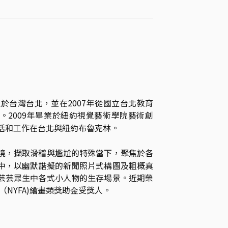
⽣於台灣台北，並在2007年從國立台北教育
。2009年畢業於紐約視覺藝術學院藝術創
活和⼯作在台北與紐約布魯克林。

境，擷取滑稽與尷尬的特殊當下，聚焦於各
中，以幽默諧擬的新聞照片式構圖及粗概真
芸芸眾⽣中各式⼩⼈物的⽣存場景。近期榮
（NYFA)繪畫類獎助⾦受獎⼈。