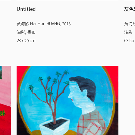
Untitled
灰色
黃海欣 Hai-Hsin HUANG
,
2013
黃海欣 
油彩, 畫布
油彩
23 x 20
cm
63.5 x