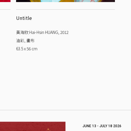
Untitle
黃海欣 Hai-Hsin HUANG
,
2012
油彩, 畫布
63.5 x 56
cm
JUNE 13 - JULY 18 2026