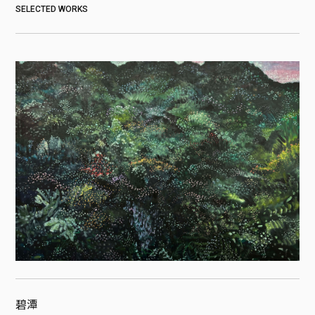
SELECTED WORKS
碧潭