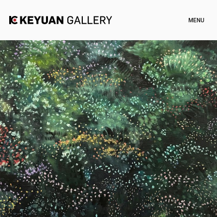
Artists
Exhibitions
Channel
News
Artworks
Shop