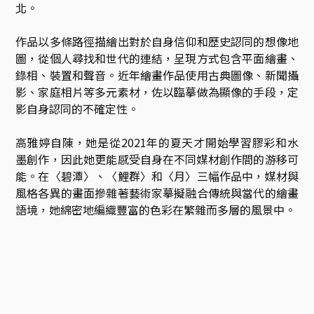
北。

作品以多條路徑描繪出對於自身信仰和歷史認同的想像地
圖，從個人尋找和世代的連結，呈現方式包含平面繪畫、
錄相、裝置和聲音。近年繪畫作品使用古典圖像、新聞攝
影、家庭相片等多元素材，佐以臨摹做為顯像的手段，定
影自身認同的不確定性。

高雅婷自陳，她是從2021年的夏天才開始學習膠彩和水
墨創作，因此她更能感受自身在不同媒材創作間的游移可
能。在〈碧潭〉、〈鯉群〉和〈月〉三幅作品中，媒材與
風格各異的畫面摻雜著藝術家摹擬融合傳統與當代的繪畫
語境，她綿密地編織豐富的色彩在繁雜而多層的風景中。