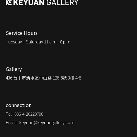
Service Hours
Tuesday – Saturday
11 a.m.- 6 p.m.
Gallery
436
台中市清水區中山路 126-8號 3樓 4樓
connection
Tel : 886-4-26229706
Email : keyuan@keyuangallery.com