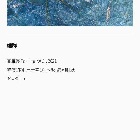
鯉群
高雅婷 Ya-Ting KAO
,
2021
礦物顏料, 三千本膠, 木板, 高知麻紙
34 x 45
cm