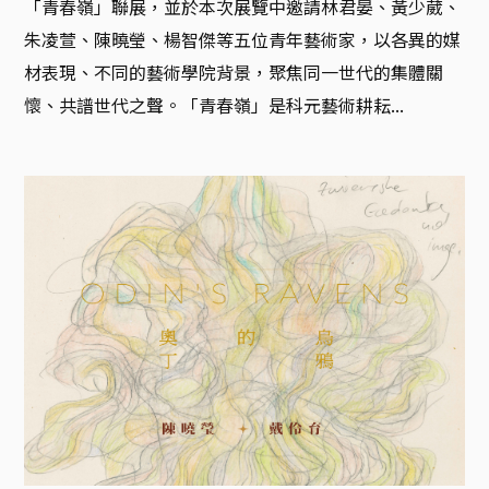
「青春嶺」聯展，並於本次展覽中邀請林君晏、黃少葳、
朱凌萱、陳曉瑩、楊智傑等五位青年藝術家，以各異的媒
材表現、不同的藝術學院背景，聚焦同一世代的集體關
懷、共譜世代之聲。「青春嶺」是科元藝術耕耘...