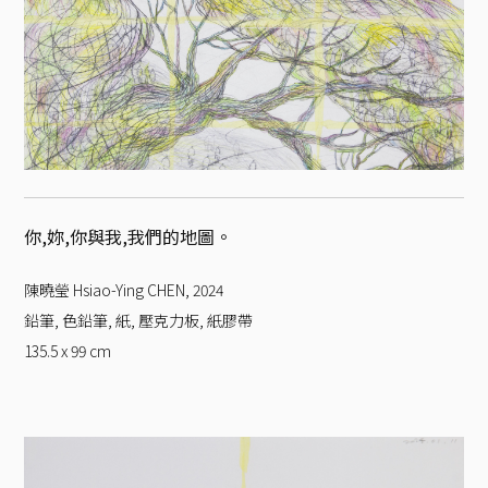
你,妳,你與我,我們的地圖。
陳曉瑩 Hsiao-Ying CHEN
,
2024
鉛筆, 色鉛筆, 紙, 壓克力板, 紙膠帶
135.5 x 99
cm