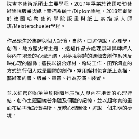
院書本藝術系碩士主要學程，2017年畢業於德國哈勒藝
術學院版畫與紙上素描系碩士/Diplom學程，2018年畢業
於德國哈勒藝術學院版畫與紙上素描系大師
班/Meisterschueler學程。

作品聚焦於集體與個人記憶，自然，口述傳說，心理學，
創傷，地方歷史等主題 ，透過作品去處理感知與轉譯人
與內在地景的心理連結，用夢境與詩的邏輯去創作系列反
映心理的圖像 ; 擅長以複合媒材、跨域工作、田野調查的
方式進行個人或是團體的創作，常用媒材包含紙上素描、
藝術家的書、版畫、聲音、行為表演、裝置。

並以細密的鉛筆筆刷隱晦地表現人與內在地景的心理連
結，創作主題圍繞著集體及個體的記憶，並以超寫實的畫
面布局再現記憶場所、反映心理圖像，述說一個未明的夢