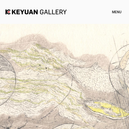
Artists
Exhibitions
Channel
News
Artworks
Shop