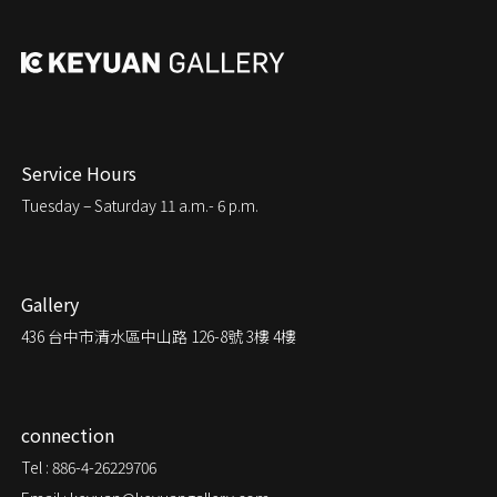
Service Hours
Tuesday – Saturday
11 a.m.- 6 p.m.
Gallery
436
台中市清水區中山路 126-8號 3樓 4樓
connection
Tel : 886-4-26229706