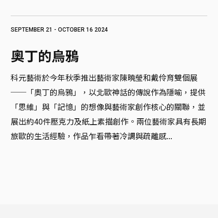
SEPTEMBER 21 - OCTOBER 16 2024
奧丁的烏鴉
科元藝術於今年秋季推出藝術家陳曉瑩和戴伶育雙個展
──「奧丁的烏鴉」，以北歐神話的傳說作為隱喻，提供
「思維」與「記憶」的想像與藝術家創作核心的關聯，並
展出約40件壓克力及紙上素描創作。兩位藝術家具有長期
旅歐的生活經驗，作品乍看帶著冷調與疏離感...