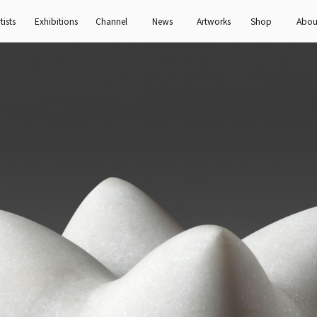
tists
Exhibitions
Channel
News
Artworks
Shop
Abou