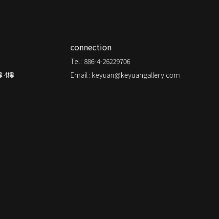
connection
Tel : 886-4-26229706
 4樓
Email : keyuan@keyuangallery.com