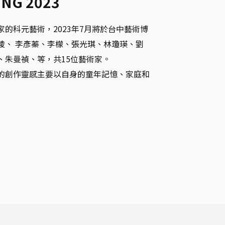
UNG 2023
的科元藝術，2023年7月將於台中藝術博
綾、 李彥蓁、李檬、張光琪、林瓊瑛、劉
朱曼禎、等，共15位藝術家。

的創作靈感主要以自身的童年記憶、家庭和