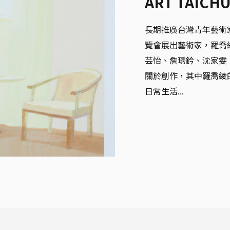
ART TAICH
長期推廣台灣青年藝術家
覽會展出藝術家，羅喬
芸怡、詹琇鈐、沈家雯、
關於創作，其中羅喬綾
日常生活...