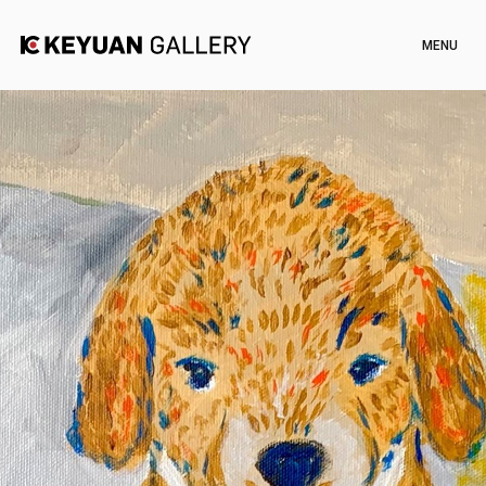
Artists
Exhibitions
Channel
News
Artworks
Shop