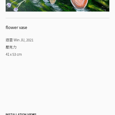
flower vase
逐雲 Win JU
,
2021
壓克力
41 x 53
cm
INSTALLATION VIEWS