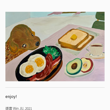
enjoy!
逐雲 Win JU
,
2021