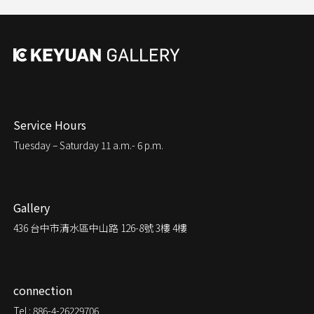
Service Hours
Tuesday – Saturday
11 a.m.- 6 p.m.
Gallery
436
台中市清水區中山路 126-8號 3樓 4樓
connection
Tel : 886-4-26229706