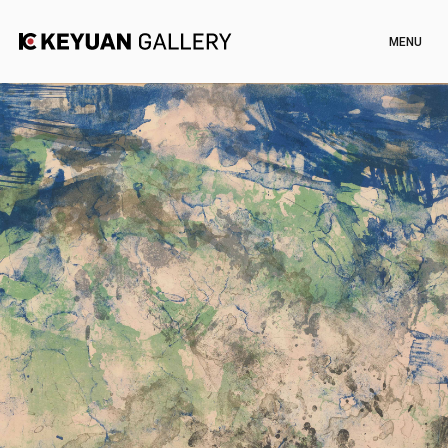
Artists
Exhibitions
Channel
News
Artworks
Shop