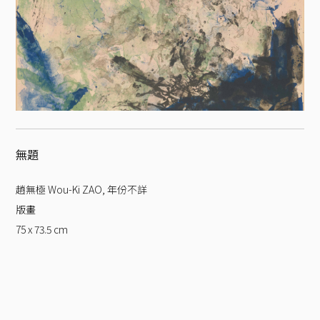
無題
趙無極 Wou-Ki ZAO
,
年份不詳
版畫
75 x 73.5
cm