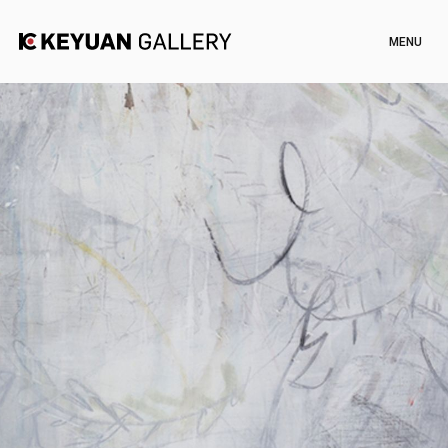
Artists
Exhibitions
Channel
News
Artworks
Shop