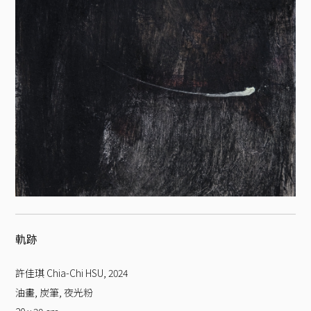
軌跡
許佳琪 Chia-Chi HSU
,
2024
油畫, 炭筆, 夜光粉