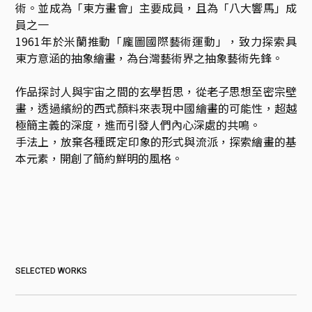
術。並成為「東方畫會」主要成員，且為「八大響馬」成
員之一

1961年於米蘭推動「龐圖國際藝術運動」，致力探索具
東方意涵的抽象繪畫，為台灣藝術界之抽象藝術先鋒。

作品探討人與宇宙之間的玄學哲思，從老子思想至密宗壁
畫，透過繽紛的西式顏料來表現中國繪畫的可能性，超越
極簡主義的深度，進而引發人們內心深處的共鳴。

手法上，放棄各種既定印象的形式與流派，探索繪畫的基
SELECTED WORKS