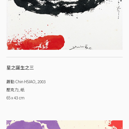
星之誕生之三
蕭勤 Chin HSIAO
,
2003
壓克力, 紙
65 x 43
cm