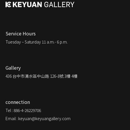
Service Hours
Tuesday – Saturday
11 a.m.- 6 p.m.
Gallery
436
台中市清水區中山路 126-8號 3樓 4樓
connection
Tel : 886-4-26229706
Email : keyuan@keyuangallery.com