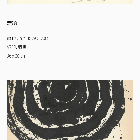
無題
蕭勤 Chin HSIAO
,
2005
絹印, 版畫
36 x 30
cm