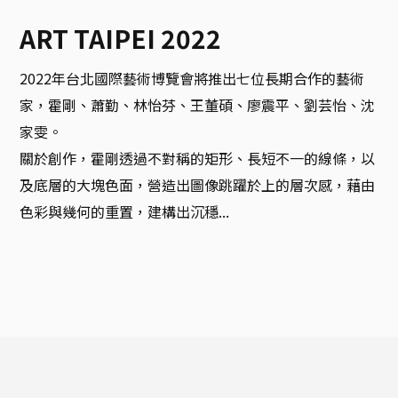
ART TAIPEI 2022
2022年台北國際藝術博覽會將推出七位長期合作的藝術
家，霍剛、蕭勤、林怡芬、王董碩、廖震平、劉芸怡、沈
家雯。

關於創作，霍剛透過不對稱的矩形、長短不一的線條，以
及底層的大塊色面，營造出圖像跳躍於上的層次感，藉由
色彩與幾何的重置，建構出沉穩...