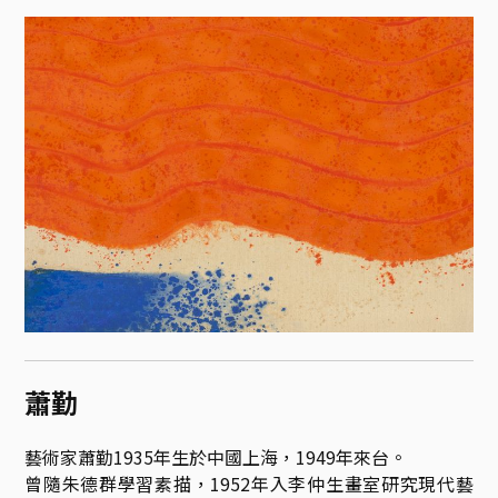
蕭勤
藝術家蕭勤1935年生於中國上海，1949年來台。

曾隨朱德群學習素描，1952年入李仲生畫室研究現代藝