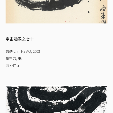
宇宙漩渦之七十
蕭勤 Chin HSIAO
,
2003
壓克力, 紙
69 x 47
cm