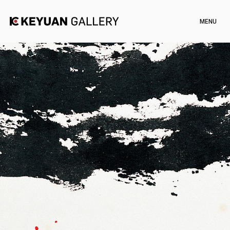
Artists
Exhibitions
Channel
News
Artworks
Shop