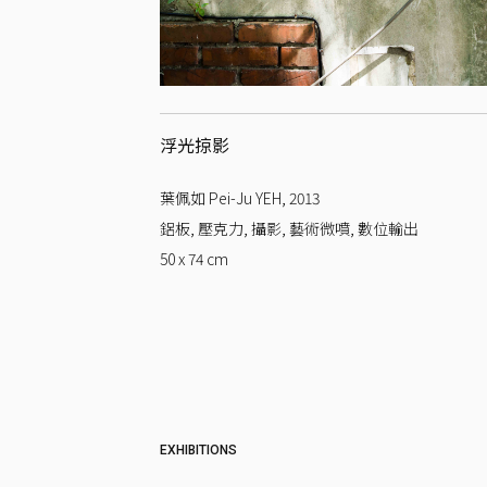
浮光掠影
葉佩如 Pei-Ju YEH
,
2013
鋁板, 壓克力, 攝影, 藝術微噴, 數位輸出
50 x 74
cm
EXHIBITIONS