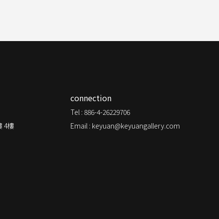
connection
Tel : 886-4-26229706
 4樓
Email : keyuan@keyuangallery.com