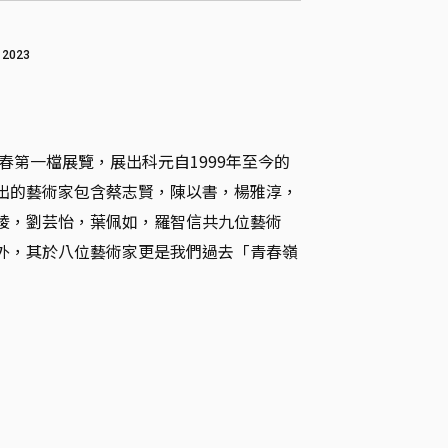
 2023
新春第一檔展覽，展出科元自1999年至今的
出的藝術家包含蔡志賢，陳以書，楊雅淳，
綾，劉芸怡，葉佩如，羅智信共九位藝術
外，其於八位藝術家更是我們過去「青春嶺