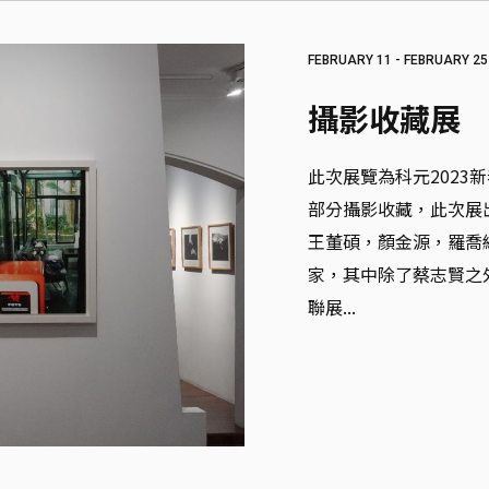
FEBRUARY 11 - FEBRUARY 25
攝影收藏展
此次展覽為科元2023
部分攝影收藏，此次展
王董碩，顏金源，羅喬
家，其中除了蔡志賢之
聯展...