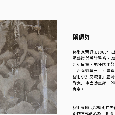
葉佩如
藝術家葉佩如1983年
學藝術與設計學系，2
究所畢業，現任國小教
「青春嶺聯展」，曾獲2
藝術季》交流會」臺灣
秀獎」水墨動畫類、2
肯定。

藝術家擅長以鋼刷在老
創作方式命名為「垢圖