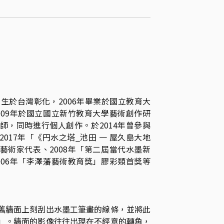
出生於台灣彰化，2006年畢業於國立教育大
009年於國立國立新竹教育大學藝術創作研
師，同時進行個人創作。於2014年曾參與
017年「《円水之塔_池田 一 屋久島大地
藝術家代表、2008年「第二屆當代水墨新
006年「李澤藩藝術教育獎」膠彩類首獎等
舊牆面上刻刮出水墨工筆畫的線條，並將此
」。牆面的影像往往出現在不經意的轉角，