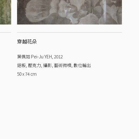
穿越花朵
葉佩如 Pei-Ju YEH
,
2012
鋁板, 壓克力, 攝影, 藝術微噴, 數位輸出
50 x 74
cm