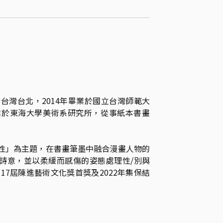
於台灣台北，2014年畢業於國立台灣師範大
畢業於東海大學美術系研究所，從事紙本書畫
性」為主題，在書畫筆墨中融合漫畫人物的
詩意，並以柔緩而感傷的姿態處理性/別與
17屆陳進藝術文化獎首獎及2022年集保結