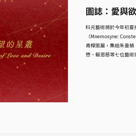
圖誌：愛與
科元藝術將於今年初夏
（Mnemosyne: Conste
青樺策展，集結朱曼禎
懋、賴恩慈等七位藝術家