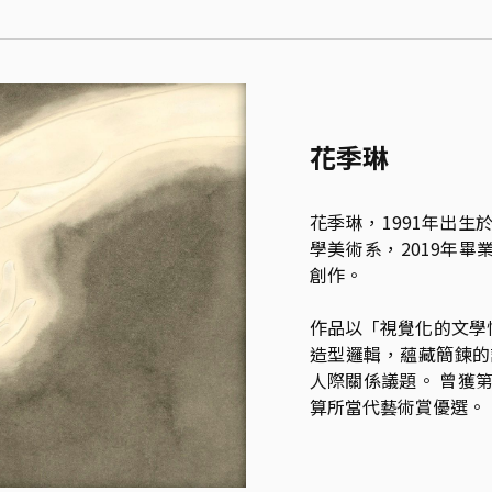
花季琳
花季琳，1991年出生
學美術系，2019年
創作。

作品以「視覺化的文學
造型邏輯，蘊藏簡鍊的
人際關係議題。 曾獲第
算所當代藝術賞優選。