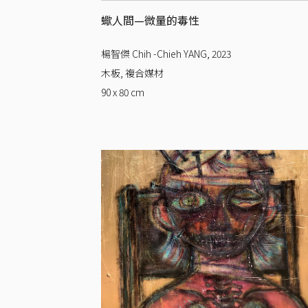
蠍人間—微量的毒性
楊智傑 Chih -Chieh YANG
,
2023
木板, 複合媒材
90 x 80
cm