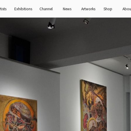
tists
Exhibitions
Channel
News
Artworks
Shop
Abou