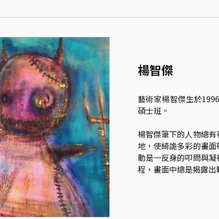
楊智傑
藝術家楊智傑生於199
碩士班。

楊智傑筆下的人物總有
地，使綺詭多彩的畫面
動是一反身的叩問與凝
程，畫面中總是揭露出