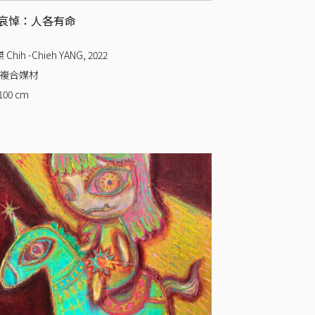
哀悼：人各有命
Chih -Chieh YANG
,
2022
 複合媒材
100
cm