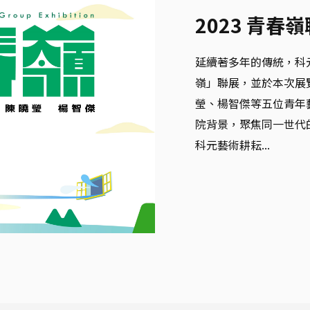
2023 青春
延續著多年的傳統，科
嶺」聯展，並於本次展
瑩、楊智傑等五位青年
院背景，聚焦同一世代
科元藝術耕耘...