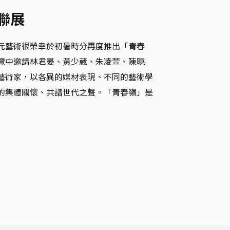
嶺聯展
元藝術很榮幸於初暑時分再度推出「青春
覽中邀請林君晏、黃少葳、朱凌萱、陳曉
藝術家，以各異的媒材表現、不同的藝術學
的集體關懷、共譜世代之聲。「青春嶺」是