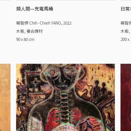
類人間—充電馬桶
日常
楊智傑 Chih -Chieh YANG
,
2022
楊智傑 
木板, 複合媒材
木板,
90 x 80
cm
200 x 