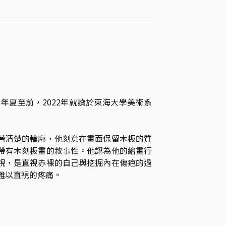
6年夏至前，2022年就讀於東海大學美術系
著清楚的輪廓，他刻意在畫面保留木板的質
帶有木刻板畫的敘事性。他認為他的繪畫行
視，是直視赤裸的自己與挖掘內在傷疤的過
難以直視的疼痛。