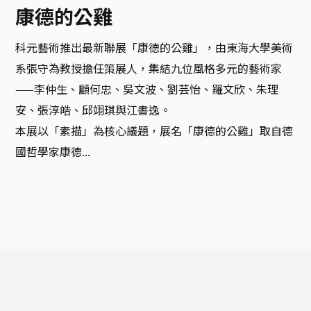
康德的公雞
科元藝術推出最新聯展「康德的公雞」，由東海大學美術
系張守為教授擔任策展人，集結九位風格多元的藝術家
——李仲生、顧何忠、吳文波、劉芸怡、羅文欣、朱理
安、張淳皓、邱翊琪與江書逸。

本展以「素描」為核心議題，展名「康德的公雞」取自德
國哲學家康德...