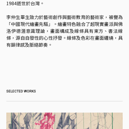
1984逝世於台灣。

李仲生畢生致力於藝術創作與藝術教育的藝術家，被譽為
「中國現代繪畫先驅」。繪畫特色融合了超現實畫派與佛
洛伊德潛意識理論，畫面構成及線條具有東方、書法線
條，源自自發性的心性抒發。線條及色彩在畫面纏繞，具
SELECTED WORKS