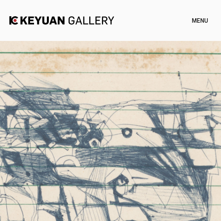
Artists
Exhibitions
Channel
News
Artworks
Shop