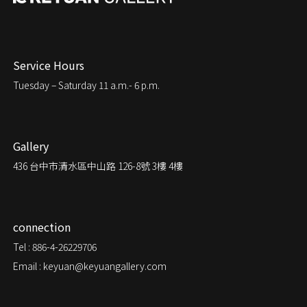
Service Hours
Tuesday – Saturday
11 a.m.- 6 p.m.
Gallery
436
台中市清水區中山路 126-8號 3樓 4樓
connection
Tel : 886-4-26229706
Email : keyuan@keyuangallery.com