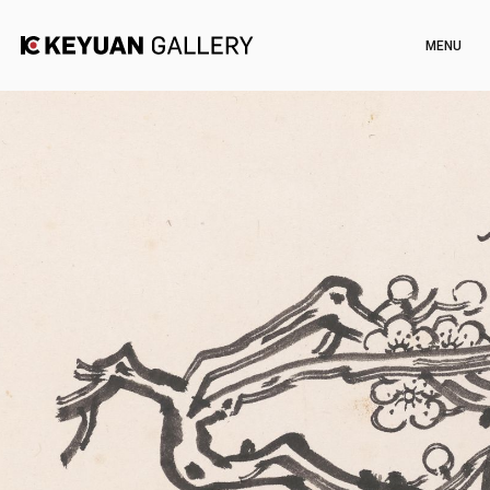
Artists
Exhibitions
Channel
News
Artworks
Shop