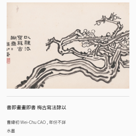
書即畫畫即書 梅古寫法隸以
曹緯初 Wei-Chu CAO
,
年份不詳
水墨