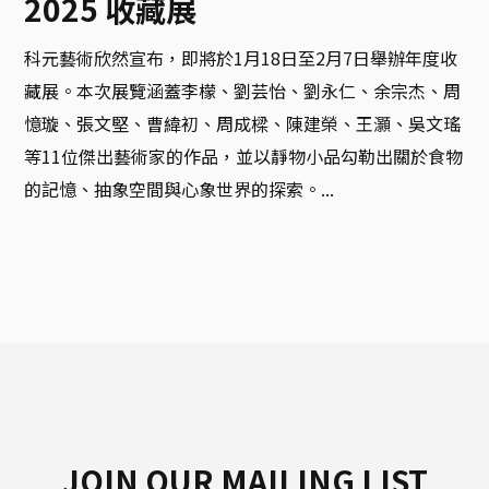
2025 收藏展
科元藝術欣然宣布，即將於1月18日至2月7日舉辦年度收
藏展。本次展覽涵蓋李檬、劉芸怡、劉永仁、余宗杰、周
憶璇、張文堅、曹緯初、周成樑、陳建榮、王灝、吳文瑤
等11位傑出藝術家的作品，並以靜物小品勾勒出關於食物
的記憶、抽象空間與心象世界的探索。...
JOIN OUR MAILING LIST