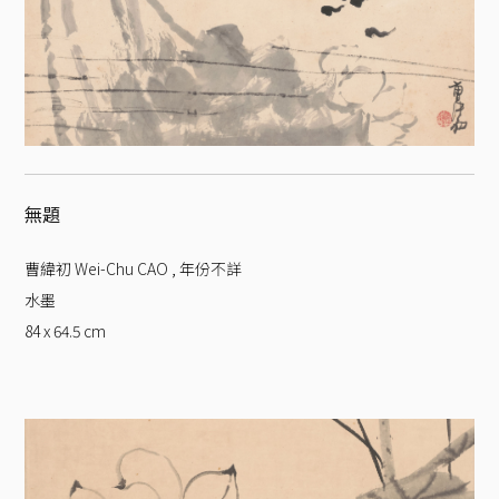
無題
曹緯初 Wei-Chu CAO
,
年份不詳
水墨
84 x 64.5
cm