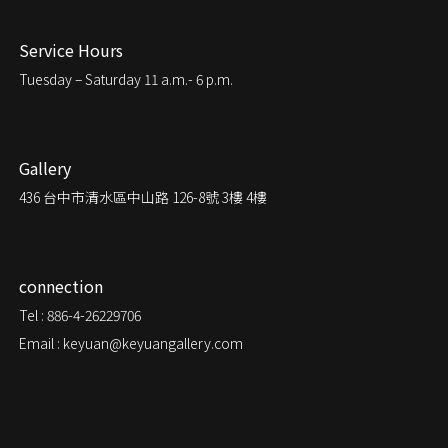
Service Hours
Tuesday – Saturday
11 a.m.- 6 p.m.
Gallery
436
台中市清水區中山路 126-8號 3樓 4樓
connection
Tel : 886-4-26229706
Email : keyuan@keyuangallery.com