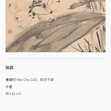
無題
曹緯初 Wei-Chu CAO
,
年份不詳
水墨
80 x 61
cm