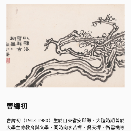
曹緯初
曹緯初（1913-1980）生於山東省安邱縣，大陸時期曾於
大學主修教育與文學，同時向李苦禪、吳天墀、衛雪樵等