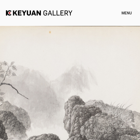
Artists
Exhibitions
Channel
News
Artworks
Shop