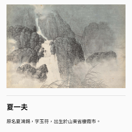
夏一夫
原名夏鴻錫，字玉符，出生於山東省棲霞市。
