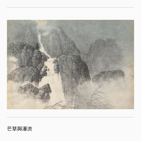
芒草與瀑流