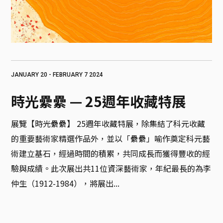
JANUARY 20 - FEBRUARY 7 2024
時光纍纍 — 25週年收藏特展
展覽【時光纍纍】 25週年收藏特展，除集結了科元收藏
的重要藝術家精選作品外，並以「纍纍」喻作奠定科元藝
術建立基石，經過時間的積累，共同成長而獲得豐收的經
驗與成績。此次展出共11位資深藝術家，年紀最長的為李
仲生（1912-1984），將展出...