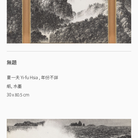
無題
夏一夫 Yi-fu Hsia
,
年份不詳
紙, 水墨
30 x 80.5
cm