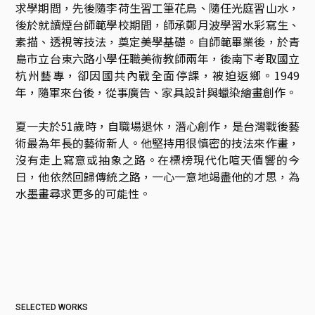
求學期間，先後隨李荷生習工筆花鳥、隨任光庭習山水，
後於就讀煙台師範學校期間，師承鄭月波學習水彩寫生、
素描、透視等技法，奠定美學基礎。自師範畢業後，於青
島市立台東六路小學任職美術教師兩年，後南下考取國立
杭州藝專，卻因國共內戰全面停課，被迫返鄉。1949
年，隨軍來台後，從事廣告、家具設計與蠟染繪畫創作。 

夏一夫於51歲時，自職場退休，潛心創作，是台灣戰後藝
術最為年長的藝術新人。他堅持用很慎密的技法來作畫，
沒有走上寫意或抽象之路。在標榜現代化喧天價響的今
日，他依然回歸傳統之路，一心一意地竭盡他的才思，為
SELECTED WORKS