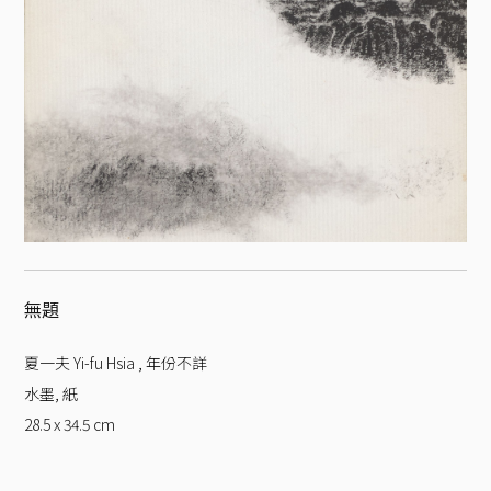
無題
夏一夫 Yi-fu Hsia
,
年份不詳
水墨, 紙
28.5 x 34.5
cm