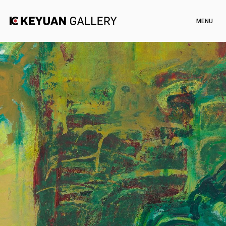
Artists
Exhibitions
Channel
News
Artworks
Shop