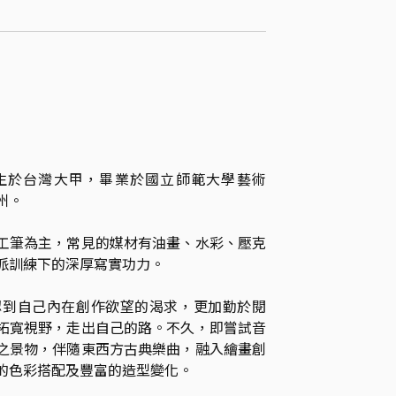
年生於台灣大甲，畢業於國立師範大學藝術
。

工筆為主，常見的媒材有油畫、水彩、壓克
派訓練下的深厚寫實功力。

體認到自己內在創作欲望的渴求，更加勤於閱
拓寬視野，走出自己的路。不久，即嘗試音
之景物，伴隨東西方古典樂曲，融入繪畫創
的色彩搭配及豐富的造型變化。