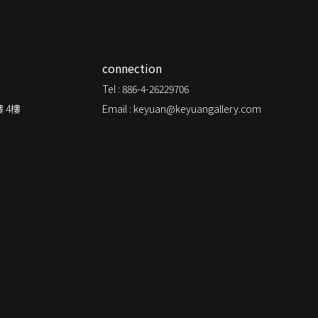
connection
Tel : 886-4-26229706
 4樓
Email : keyuan@keyuangallery.com