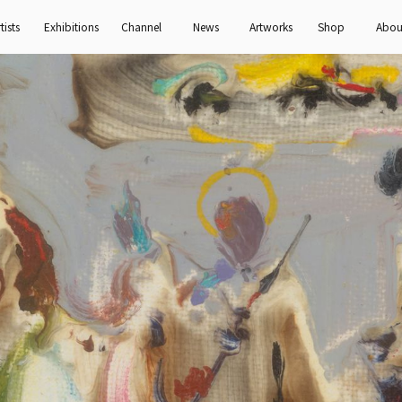
tists
Exhibitions
Channel
News
Artworks
Shop
Abou