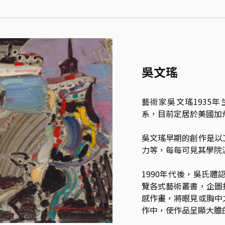
吳文瑤
藝術家吳文瑤1935
系，目前定居於美國加州
吳文瑤早期的創作是以
力等，每每可見其學院
1990年代後，吳氏
覽各式藝術叢書，企圖
感作畫，將眼見或胸中
作中，使作品呈顯大膽