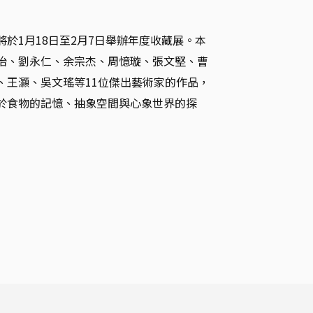
於1月18日至2月7日舉辦年度收藏展。本
怡、劉永仁、余宗杰、周憶璇、張文堅、曹
、王灝、吳文瑤等11位傑出藝術家的作品，
於食物的記憶、抽象空間與心象世界的探