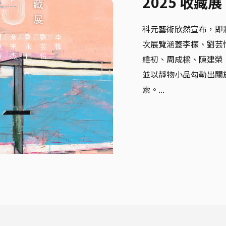
2025 收藏展
科元藝術欣然宣布，即將
次展覽涵蓋李檬、劉芸
緯初、周成樑、陳建榮
並以靜物小品勾勒出關
索。...