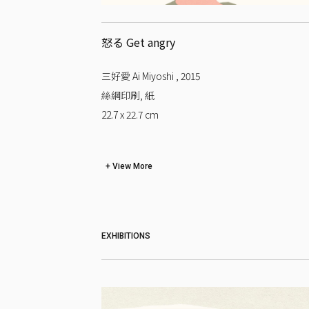
怒る Get angry
三好愛 Ai Miyoshi
,
2015
絲網印刷, 紙
22.7 x 22.7
cm
View More
EXHIBITIONS