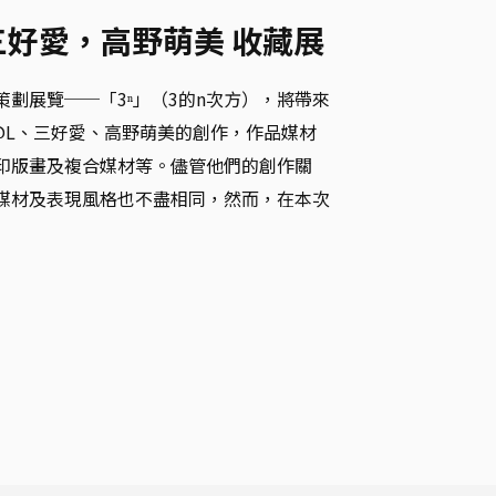
L，三好愛，高野萌美 收藏展
劃展覽──「3ⁿ」（3的n次方‬），將帶來
@L、三好愛、高野萌美的創作，作品媒材
印版畫及複合媒材等。儘管他們的創作關
媒材及表現風格也不盡相同，然而，在本次