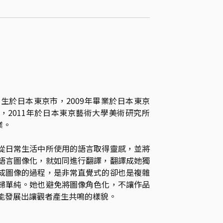
出生於日本東京市，2009年畢業於日本東京
，2011年於日本東京藝術大學美術研究所
。

從日常生活中所使用的語言取得靈感，並將
語言圖像化，就如同進行翻譯，翻譯成她獨
成圖像的過程，是非常直覺式的卻也是複雜
歸單純。她也避免將圖像角色化，不讓作品
能發展出讓觀者產生共鳴的樣貌。