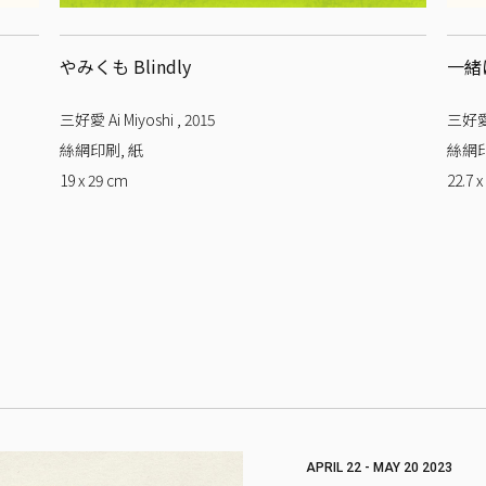
やみくも Blindly
一緒に
三好愛 Ai Miyoshi
,
2015
三好愛 
絲網印刷, 紙
絲網印
19 x 29
cm
22.7 x
APRIL 22 - MAY 20 2023