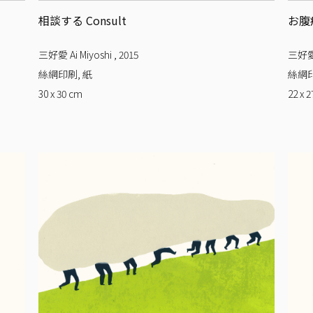
相談する Consult
お腹痛
三好愛 Ai Miyoshi
,
2015
三好愛 
絲網印刷, 紙
絲網印
30 x 30
cm
22 x 2