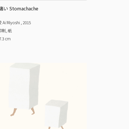
い Stomachache
Ai Miyoshi
,
2015
刷, 紙
7.3
cm