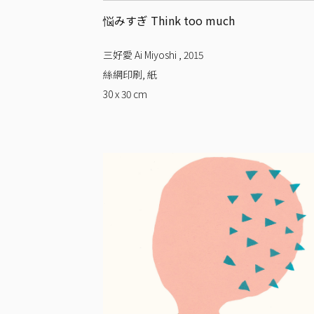
悩みすぎ Think too much
三好愛 Ai Miyoshi
,
2015
絲網印刷, 紙
30 x 30
cm