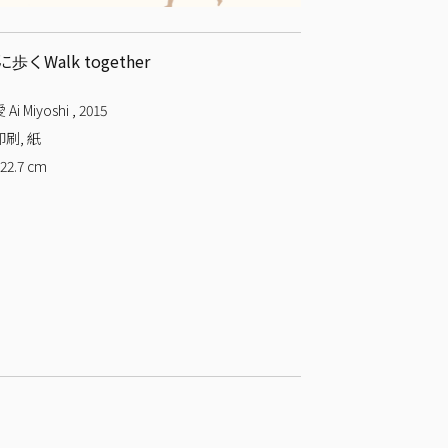
歩くWalk together
Ai Miyoshi
,
2015
刷, 紙
 22.7
cm