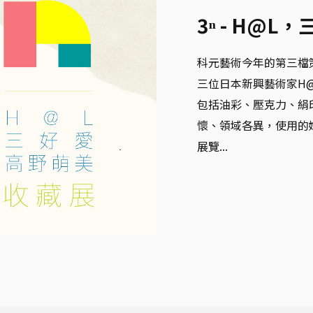
3ⁿ - H@
科元藝術今年的第三檔策
三位日本新興藝術家H
包括油彩、壓克力、絹
懷、領域各異，使用的
展覽...